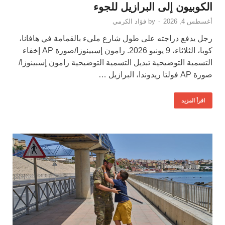
الكوبيون إلى البرازيل للجوء
أغسطس 4, 2026
-
by
فؤاد الكرمي
رجل يدفع دراجته على طول شارع مليء بالقمامة في هافانا،
كوبا، الثلاثاء، 9 يونيو 2026. رامون إسبينوزا/صورة AP إخفاء
التسمية التوضيحية تبديل التسمية التوضيحية رامون إسبينوزا/
صورة AP فولتا ريدوندا، البرازيل …
اقرأ المزيد