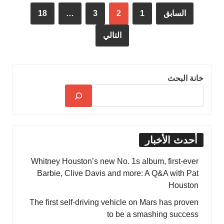
السابق
1
2
3
…
18
التالي
خانة البحث
أحدث الأخبار
Whitney Houston’s new No. 1s album, first-ever
Barbie, Clive Davis and more: A Q&A with Pat
Houston
The first self-driving vehicle on Mars has proven
to be a smashing success